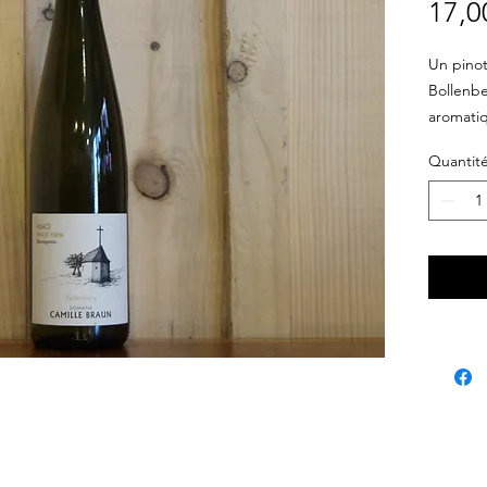
17,0
Un pinot
Bollenbe
aromatiq
Quantit