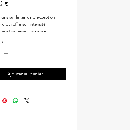
Prix
0 €
 gris sur le terroir d’exception
rg qui offre son intensité
ue et sa tension minérale.
é
*
Ajouter au panier