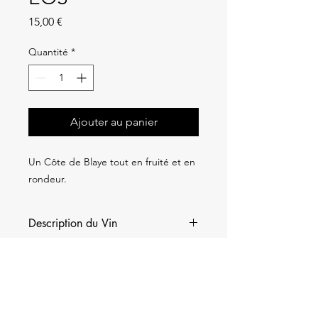
Prix
15,00 €
Quantité
*
Ajouter au panier
Un Côte de Blaye tout en fruité et en
rondeur.
Description du Vin
Millésime : 2020
Pour en savoir plus
Région : Bordeaux
Goûts : Fruits noirs
Fiche de Dégustation
Appellation : Appellation Côtes de
Bordeaux Controlée