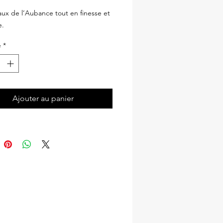
ux de l’Aubance tout en finesse et
e.
é
*
Ajouter au panier